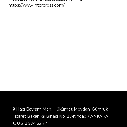
https://www.interpress.com/
Hacı Bayram Mah. Hükümet Meydanı Gümrük
Ticaret Bakanlığı Binası No: 2 Altındağ / ANKARA
0 312 504 53 77