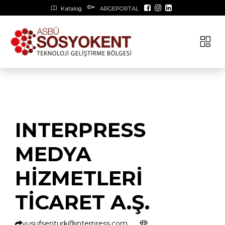
Katalog
ARGEPORTAL
INTERPRESS
MEDYA
HİZMETLERİ
TİCARET A.Ş.
yusufsenturk@interpress.com