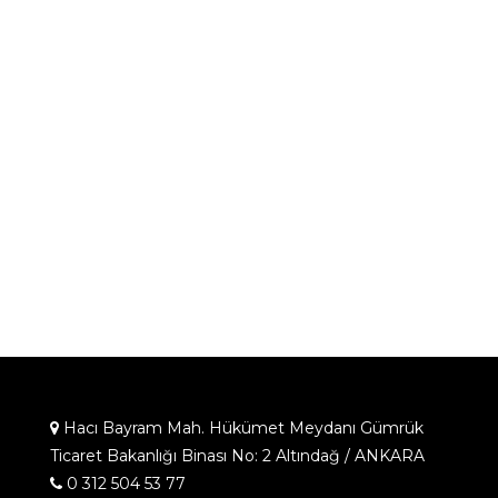
Hacı Bayram Mah. Hükümet Meydanı Gümrük
Ticaret Bakanlığı Binası No: 2 Altındağ / ANKARA
0 312 504 53 77