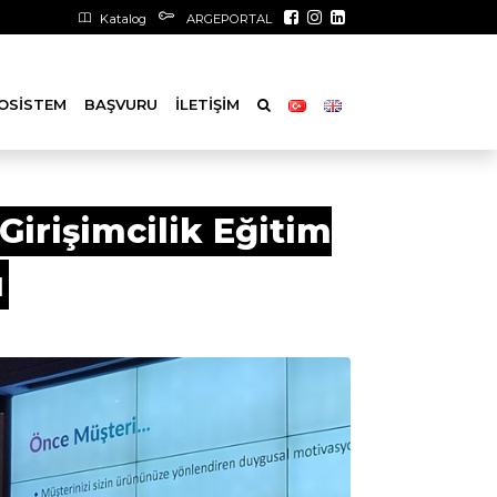
Katalog
ARGEPORTAL
OSISTEM
BAŞVURU
İLETIŞIM
irişimcilik Eğitim
ı