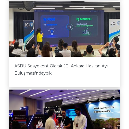
ASBÜ Sosyokent Olarak JCI Ankara Haziran Ayı
Buluşması’ndaydık!