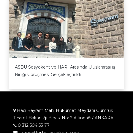
ASBÜ Sosyokent ve HARI Arasında Uluslararası İş
Birliği Görüşmesi Gerçekleştirildi
Hacı Bayram Mah. Hükümet Meydanı Gümrük
Ticaret Bakanlığı Binası No: 2 Altındağ / ANKARA
0 312 504 53 77
iletisim@asbusosyokent.com